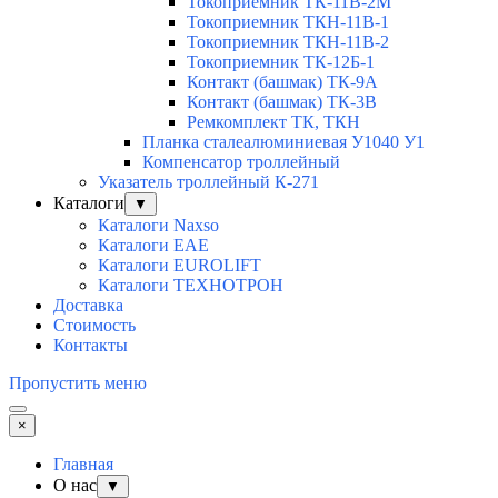
Токоприемник ТК-11В-2М
Токоприемник ТКН-11В-1
Токоприемник ТКН-11В-2
Токоприемник ТК-12Б-1
Контакт (башмак) ТК-9А
Контакт (башмак) ТК-3В
Ремкомплект ТК, ТКН
Планка сталеалюминиевая У1040 У1
Компенсатор троллейный
Указатель троллейный К-271
Каталоги
▼
Каталоги Naxso
Каталоги EAE
Каталоги EUROLIFT
Каталоги ТЕХНОТРОН
Доставка
Стоимость
Контакты
Пропустить меню
×
Главная
О нас
▼