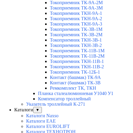
Токоприемник ТК-9А-2М
Токоприемник ТК-9А-3М
Токоприемник ТКН-9А-1
Токоприемник ТКН-9А-2
Токоприемник ТКН-9А-3
Токоприемник ТК-3В-1М
Токоприемник ТК-3В-2М
Токоприемник ТКН-3В-1
Токоприемник ТКН-3В-2
Токоприемник ТК-11В-1М
Токоприемник ТК-11В-2М
Токоприемник ТКН-11В-1
Токоприемник ТКН-11В-2
Токоприемник ТК-12Б-1
Контакт (башмак) ТК-9А
Контакт (башмак) ТК-3В
Ремкомплект ТК, ТКН
Планка сталеалюминиевая У1040 У1
Компенсатор троллейный
Указатель троллейный К-271
Каталоги
▼
Каталоги Naxso
Каталоги EAE
Каталоги EUROLIFT
Каталоги ТЕХНОТРОН