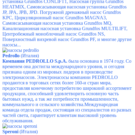
установка Grundfos CONLIFT1,
Насосная группа Grundfos
HEATMIX,
Самовсасывающая насосная установка Grundfos
JP,
JPA,
JPB,
JPD.
Погружной дренажный насос Grundfos
KPC,
Циркуляционный насос Grundfos MAGNA3,
Самовсасывающая насосная установка Grundfos MQ,
Канализационная насосная установка Grundfos MULTILIFT,
Центробежный моноблочный насос Grundfos NS,
Поверхностный вихревой насос Grundfos PF,
и многие другие
насосы...
Pedrollo
(Италия)
Компания PEDROLLO S.p.A.
была основана в 1974 году. Со
временем она достигла международного уровня, и сегодня
признана одним из мировых лидеров в производстве
электронасосов. Электронасосы компании PEDROLLO
продаются в торговых сетях более 160-и стран мира,
предоставляя конечному потребителю широкиий ассортимент
продукции, способныий удовлетворить основную часть
бытовых нужд, а так же потребности промышленности,
коммунального и сельского хозяийства.Международная
команда отдела продаж, состоящая из специалистов из разных
частей света, гарантирует клиентам высокиий уровень
обслуживания.
Speroni
(Италия)