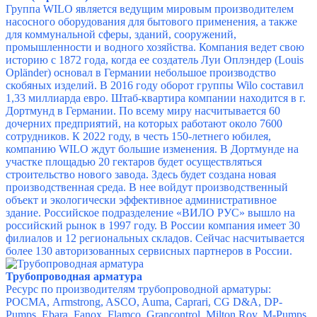
Группа WILO является ведущим мировым производителем
насосного оборудования для бытового применения, а также
для коммунальной сферы, зданий, сооружений,
промышленности и водного хозяйства. Компания ведет свою
историю с 1872 года, когда ее создатель Луи Оплэндер (Louis
Opländer) основал в Германии небольшое производство
скобяных изделий. В 2016 году оборот группы Wilo составил
1,33 миллиарда евро. Штаб-квартира компании находится в г.
Дортмунд в Германии. По всему миру насчитывается 60
дочерних предприятий, на которых работают около 7600
сотрудников. К 2022 году, в честь 150-летнего юбилея,
компанию WILO ждут большие изменения. В Дортмунде на
участке площадью 20 гектаров будет осуществляться
строительство нового завода. Здесь будет создана новая
производственная среда. В нее войдут производственный
объект и экологически эффективное административное
здание. Российское подразделение «ВИЛО РУС» вышло на
российский рынок в 1997 году. В России компания имеет 30
филиалов и 12 региональных складов. Сейчас насчитывается
более 130 авторизованных сервисных партнеров в России.
Трубопроводная арматура
Ресурс по производителям трубопроводной арматуры:
РОСМА
,
Armstrong
,
ASCO
,
Auma
,
Caprari
,
CG D&A
,
DP-
Pumps
,
Ebara
,
Fanox
,
Flamco
,
Grancontrol
,
Milton Roy
,
M-Pumps
,