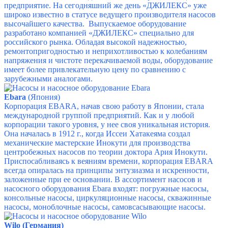
предприятие. На сегодняшний же день «ДЖИЛЕКС» уже
широко известно в статусе ведущего производителя насосов
высочайшего качества. Выпускаемое оборудование
разработано компанией «ДЖИЛЕКС» специально для
российского рынка. Обладая высокой надежностью,
ремонтопригодностью и неприхотливостью к колебаниям
напряжения и чистоте перекачиваемой воды, оборудование
имеет более привлекательную цену по сравнению с
зарубежными аналогами.
Ebara
(Япония)
Корпорация EBARA, начав свою работу в Японии, стала
международной группой предприятий. Как и у любой
корпорации такого уровня, у нее своя уникальная история.
Она началась в 1912 г., когда Иссеи Хатакеяма создал
механические мастерские Инокути для производства
центробежных насосов по теории доктора Ария Инокути.
Приспосабливаясь к веяниям времени, корпорация EBARA
всегда опиралась на принципы энтузиазма и искренности,
заложенные при ее основании. В ассортимент насосов и
насосного оборудования Ebara входят: погружные насосы,
консольные насосы, циркуляционные насосы, скважинные
насосы, моноблочные насосы, самовсасывающие насосы.
Wilo (Германия)