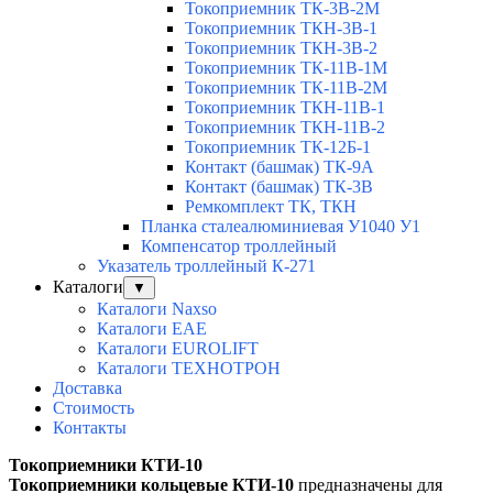
Токоприемник ТК-3В-2М
Токоприемник ТКН-3В-1
Токоприемник ТКН-3В-2
Токоприемник ТК-11В-1М
Токоприемник ТК-11В-2М
Токоприемник ТКН-11В-1
Токоприемник ТКН-11В-2
Токоприемник ТК-12Б-1
Контакт (башмак) ТК-9А
Контакт (башмак) ТК-3В
Ремкомплект ТК, ТКН
Планка сталеалюминиевая У1040 У1
Компенсатор троллейный
Указатель троллейный К-271
Каталоги
▼
Каталоги Naxso
Каталоги EAE
Каталоги EUROLIFT
Каталоги ТЕХНОТРОН
Доставка
Стоимость
Контакты
Токоприемники КТИ-10
Токоприемники кольцевые КТИ-10
предназначены для