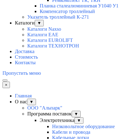
Ремкомплект ТК, ТКН
Планка сталеалюминиевая У1040 У1
Компенсатор троллейный
Указатель троллейный К-271
Каталоги
▼
Каталоги Naxso
Каталоги EAE
Каталоги EUROLIFT
Каталоги ТЕХНОТРОН
Доставка
Стоимость
Контакты
Пропустить меню
×
Главная
О нас
▼
ООО "Альпарк"
Программа поставок
▼
Электротехника
▼
Низковольтное оборудование
Кабели и провода
Кабельные лотки